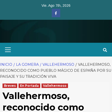
Saltar
Vie. Ago 7th, 2026
al
Facebook
contenido
Menú
primario
INICIO
LA GOMERA
VALLEHERMOSO
VALLEHERMOSO,
RECONOCIDO COMO PUEBLO MÁGICO DE ESPAÑA POR SU
PAISAJE Y SU TRADICIÓN VIVA
Breves
En Portada
Vallehermoso
Vallehermoso,
reconocido como