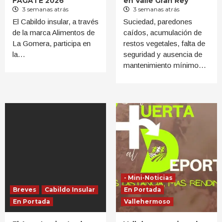
FAGATE 2026
en Valle Gran Rey
3 semanas atrás
3 semanas atrás
El Cabildo insular, a través
Suciedad, paredones
de la marca Alimentos de
caídos, acumulación de
La Gomera, participa en
restos vegetales, falta de
la…
seguridad y ausencia de
mantenimiento mínimo…
- Mini-Noticias
Breves
Cabildo Insular
En Portada
En Portada
Vallehermoso