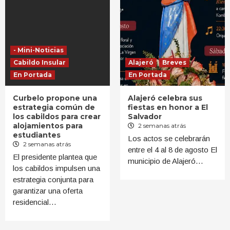
- Mini-Noticias
Cabildo Insular
Alajeró
Breves
En Portada
En Portada
Curbelo propone una
Alajeró celebra sus
estrategia común de
fiestas en honor a El
los cabildos para crear
Salvador
alojamientos para
2 semanas atrás
estudiantes
Los actos se celebrarán
2 semanas atrás
entre el 4 al 8 de agosto El
El presidente plantea que
municipio de Alajeró…
los cabildos impulsen una
estrategia conjunta para
garantizar una oferta
residencial…