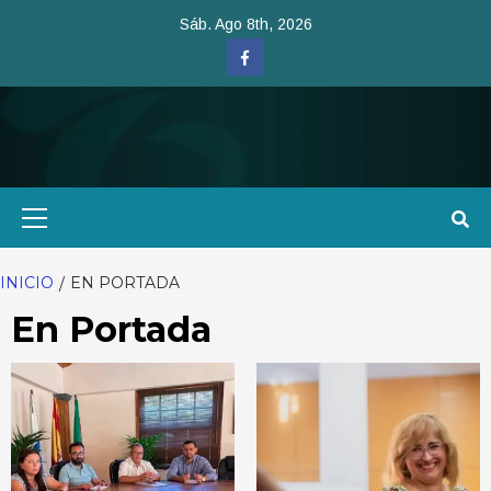
Saltar
Sáb. Ago 8th, 2026
al
Facebook
contenido
Menú
primario
INICIO
EN PORTADA
En Portada