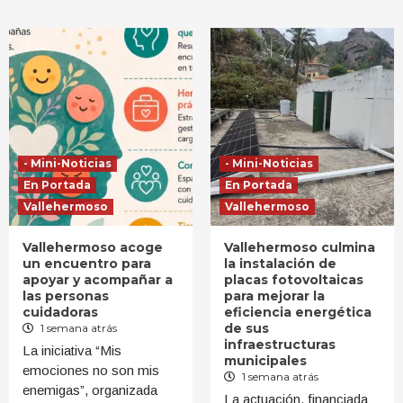
- Mini-Noticias
- Mini-Noticias
En Portada
En Portada
Vallehermoso
Vallehermoso
Vallehermoso acoge
Vallehermoso culmina
un encuentro para
la instalación de
apoyar y acompañar a
placas fotovoltaicas
las personas
para mejorar la
cuidadoras
eficiencia energética
de sus
1 semana atrás
infraestructuras
La iniciativa “Mis
municipales
emociones no son mis
1 semana atrás
enemigas”, organizada
La actuación, financiada