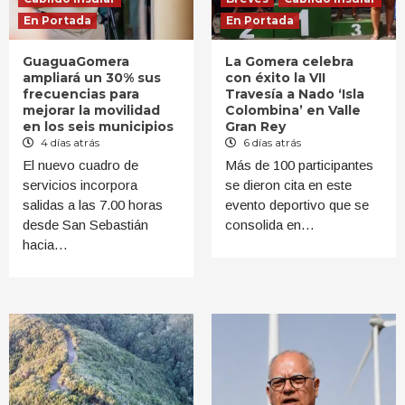
En Portada
En Portada
GuaguaGomera
La Gomera celebra
ampliará un 30% sus
con éxito la VII
frecuencias para
Travesía a Nado ‘Isla
mejorar la movilidad
Colombina’ en Valle
en los seis municipios
Gran Rey
4 días atrás
6 días atrás
El nuevo cuadro de
Más de 100 participantes
servicios incorpora
se dieron cita en este
salidas a las 7.00 horas
evento deportivo que se
desde San Sebastián
consolida en…
hacia…