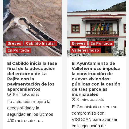
Breves
Cabildo Insular
Breves
En Portada
En Portada
Vallehermoso
El Cabildo inicia la fase
El Ayuntamiento de
final de la adecuación
Vallehermoso impulsa
del entorno de La
la construcción de
Rajita con la
nuevas viviendas
pavimentación de los
públicas con la cesión
aparcamientos
de tres parcelas
municipales
9 minutos atrás
9 minutos atrás
La actuación mejora la
El Consistorio reitera su
accesibilidad y la
compromiso con
seguridad en los últimos
VISOCAN para avanzar
400 metros de la…
en la ejecución del