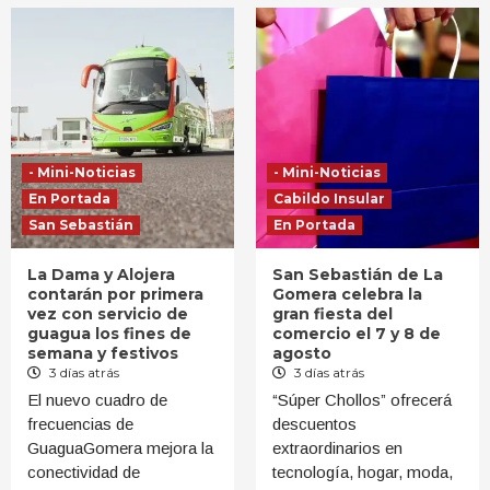
- Mini-Noticias
- Mini-Noticias
En Portada
Cabildo Insular
San Sebastián
En Portada
La Dama y Alojera
San Sebastián de La
contarán por primera
Gomera celebra la
vez con servicio de
gran fiesta del
guagua los fines de
comercio el 7 y 8 de
semana y festivos
agosto
3 días atrás
3 días atrás
El nuevo cuadro de
“Súper Chollos” ofrecerá
frecuencias de
descuentos
GuaguaGomera mejora la
extraordinarios en
conectividad de
tecnología, hogar, moda,