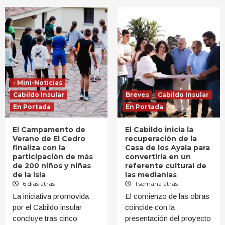
- Mini-Noticias
Cabildo Insular
Breves
Cabildo Insular
En Portada
En Portada
El Campamento de
El Cabildo inicia la
Verano de El Cedro
recuperación de la
finaliza con la
Casa de los Ayala para
participación de más
convertirla en un
de 200 niños y niñas
referente cultural de
de la isla
las medianías
6 días atrás
1 semana atrás
La iniciativa promovida
El comienzo de las obras
por el Cabildo insular
coincide con la
concluye tras cinco
presentación del proyecto