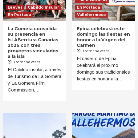
Breves
Cabildo Insular
En Portada
En Portada
Vallehermoso
La Gomera consolida
Epina celebrará este
su presencia en
domingo las fiestas en
IsLABentura Canarias
honor a la Virgen del
2026 con tres
Carmen
proyectos vinculados
1 semana atrás
a la isla
El caserío de Epina
1 semana atrás
celebrará el próximo
El Cabildo insular, a través
domingo sus tradicionales
de Turismo de La Gomera
fiestas en honor a la…
y La Gomera Film
Commission,…