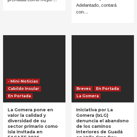
Adelantado, contará
con…
- Mini-Noticias
Cabildo Insular
Breves
En Portada
En Portada
La Gomera
La Gomera pone en
Iniciativa por La
valor la calidad y
Gomera (IxLG)
diversidad de su
denuncia el abandono
sector primario como
de los caminos
isla invitada en
interiores de Guadá