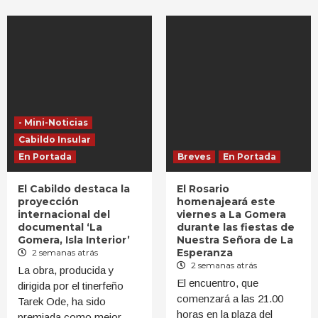
- Mini-Noticias
Cabildo Insular
En Portada
Breves
En Portada
El Cabildo destaca la
El Rosario
proyección
homenajeará este
internacional del
viernes a La Gomera
documental ‘La
durante las fiestas de
Gomera, Isla Interior’
Nuestra Señora de La
Esperanza
2 semanas atrás
2 semanas atrás
La obra, producida y
El encuentro, que
dirigida por el tinerfeño
comenzará a las 21.00
Tarek Ode, ha sido
horas en la plaza del
premiada como mejor…