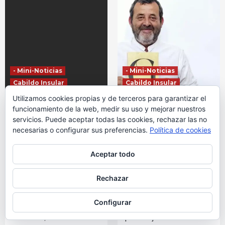
- Mini-Noticias
- Mini-Noticias
Cabildo Insular
Cabildo Insular
En Portada
En Portada
Utilizamos cookies propias y de terceros para garantizar el
funcionamiento de la web, medir su uso y mejorar nuestros
El Cabildo de La
El Archivo Insular
servicios. Puede aceptar todas las cookies, rechazar las no
Gomera intensifica los
General acoge la
necesarias o configurar sus preferencias.
Política de cookies
trabajos preventivos
presentación del libro
frente al riesgo de
‘Gomer@s. Apuntes
incendios durante
biográficos de la isla
Aceptar todo
todo el año
de La Gomera’
3 semanas atrás
3 semanas atrás
Rechazar
La Institución insular
La obra del autor Roberto
mantiene actuaciones
Padrón Velázquez recoge
Configurar
continuas de limpieza,
nombres propios y
desbroce, tratamientos
personajes vinculados a