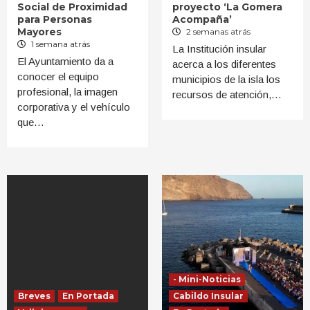
Social de Proximidad
proyecto ‘La Gomera
para Personas
Acompaña’
Mayores
2 semanas atrás
1 semana atrás
La Institución insular
El Ayuntamiento da a
acerca a los diferentes
conocer el equipo
municipios de la isla los
profesional, la imagen
recursos de atención,…
corporativa y el vehículo
que…
- Mini-Noticias
Breves
En Portada
Cabildo Insular