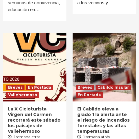
semanas de convivencia,
a los vecinos y…
educación en…
Breves
En Portada
Breves
Cabildo Insular
Vallehermoso
En Portada
La X Cicloturista
El Cabildo eleva a
Virgen del Carmen
grado 1 la alerta ante
recorrerá este sábado
el riesgo de incendios
los paisajes de
forestales y las altas
Vallehermoso
temperaturas
1 semana atrás
1 semana atrás