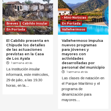
- Mini-Noticias
Breves
Cabildo Insular
En Portada
En Portada
Vallehermoso
El Cabildo presenta en
Vallehermoso impulsa
Chipude los detalles
nuevos programas
de las actuaciones
para jóvenes y
previstas en la Casa
mayores con
de Los Ayala
actividades
desarrolladas por
1 semana atrás
personal del municipio
La Institución insular
1 semana atrás
informará, este miércoles,
Las clases de natación en
29 de julio, a las 19.30
el Parque Marítimo y el
horas, en la…
programa de
dinamización para
mayores…