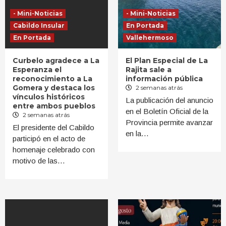
- Mini-Noticias
- Mini-Noticias
Cabildo Insular
En Portada
En Portada
Vallehermoso
Curbelo agradece a La
El Plan Especial de La
Esperanza el
Rajita sale a
reconocimiento a La
información pública
Gomera y destaca los
2 semanas atrás
vínculos históricos
La publicación del anuncio
entre ambos pueblos
en el Boletín Oficial de la
2 semanas atrás
Provincia permite avanzar
El presidente del Cabildo
en la…
participó en el acto de
homenaje celebrado con
motivo de las…