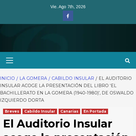
Saltar
Vie. Ago 7th, 2026
al
Facebook
contenido
Menú
primario
INICIO
LA GOMERA
CABILDO INSULAR
EL AUDITORIO
INSULAR ACOGE LA PRESENTACIÓN DEL LIBRO ‘EL
BACHILLERATO EN LA GOMERA (1940-1980)’, DE OSWALDO
IZQUIERDO DORTA
Breves
Cabildo Insular
Canarias
En Portada
El Auditorio Insular