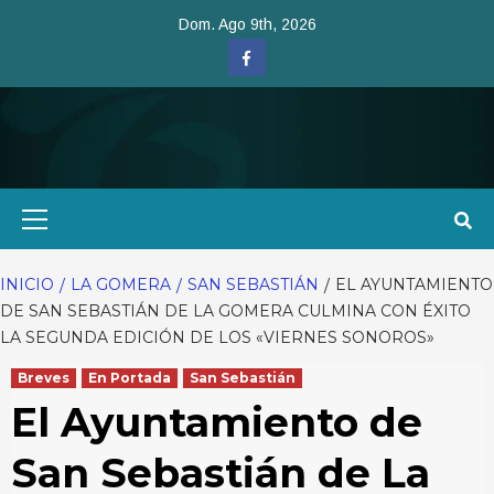
Saltar
Dom. Ago 9th, 2026
al
Facebook
contenido
Menú
primario
INICIO
LA GOMERA
SAN SEBASTIÁN
EL AYUNTAMIENTO
DE SAN SEBASTIÁN DE LA GOMERA CULMINA CON ÉXITO
LA SEGUNDA EDICIÓN DE LOS «VIERNES SONOROS»
Breves
En Portada
San Sebastián
El Ayuntamiento de
San Sebastián de La