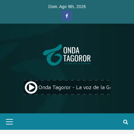
Saltar
Dom. Ago 9th, 2026
al
Facebook
contenido
Menú
primario