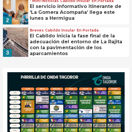
- Mini-Noticias
Cabildo Insular
En Portada
El servicio informativo itinerante de
‘La Gomera Acompaña’ llega este
lunes a Hermigua
2
Breves
Cabildo Insular
En Portada
El Cabildo inicia la fase final de la
adecuación del entorno de La Rajita
con la pavimentación de los
3
aparcamientos
Breves
En Portada
Vallehermoso
El Ayuntamiento de Vallehermoso
impulsa la construcción de nuevas
viviendas públicas con la cesión de
4
tres parcelas municipales
- Mini-Noticias
Cabildo Insular
En Portada
El Cabildo abre a la ciudadanía la
elaboración del Plan Estratégico de
Igualdad y Políticas de Género 2027-
5
2030
- Mini-Noticias
Cabildo Insular
En Portada