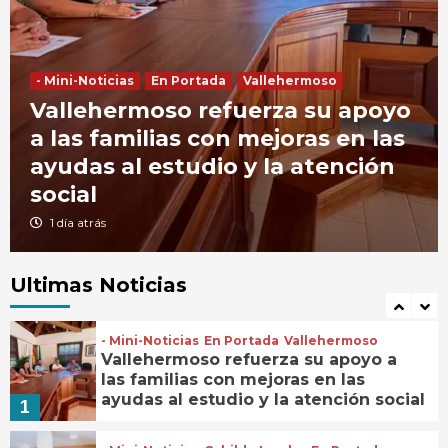
Breves
En Portada
Vallehermoso
El Ayuntamiento de Vallehermoso
impulsa la construcción de nuevas
viviendas públicas con la cesión de
4
tres parcelas municipales
- Mini-Noticias
En Portada
Vallehermoso
Vallehermoso refuerza su apoyo
- Mini-Noticias
Cabildo Insular
En Portada
El Cabildo abre a la ciudadanía la
a las familias con mejoras en las
elaboración del Plan Estratégico de
ayudas al estudio y la atención
Igualdad y Políticas de Género 2027-
5
2030
social
- Mini-Noticias
Cabildo Insular
En Portada
1 día atrás
La campaña de verano del Bono
Consumo inyecta más de 1,1 millones
de euros en el tejido económico de
Ultimas Noticias
6
La Gomera
- Mini-Noticias
En Portada
Vallehermoso
Vallehermoso refuerza su apoyo a
las familias con mejoras en las
ayudas al estudio y la atención social
1