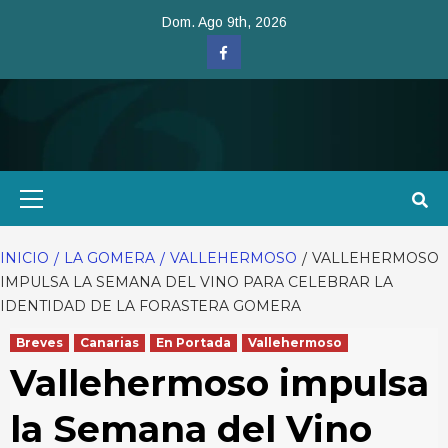
Saltar
Dom. Ago 9th, 2026
al
Facebook
contenido
Menú
primario
INICIO
LA GOMERA
VALLEHERMOSO
VALLEHERMOSO
IMPULSA LA SEMANA DEL VINO PARA CELEBRAR LA
IDENTIDAD DE LA FORASTERA GOMERA
Breves
Canarias
En Portada
Vallehermoso
Vallehermoso impulsa
la Semana del Vino