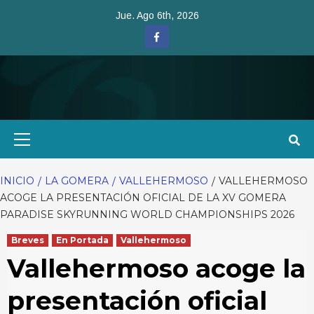
Saltar
Jue. Ago 6th, 2026
al
Facebook
contenido
Menú
primario
INICIO
LA GOMERA
VALLEHERMOSO
VALLEHERMOSO
ACOGE LA PRESENTACIÓN OFICIAL DE LA XV GOMERA
PARADISE SKYRUNNING WORLD CHAMPIONSHIPS 2026
Breves
En Portada
Vallehermoso
Vallehermoso acoge la
presentación oficial