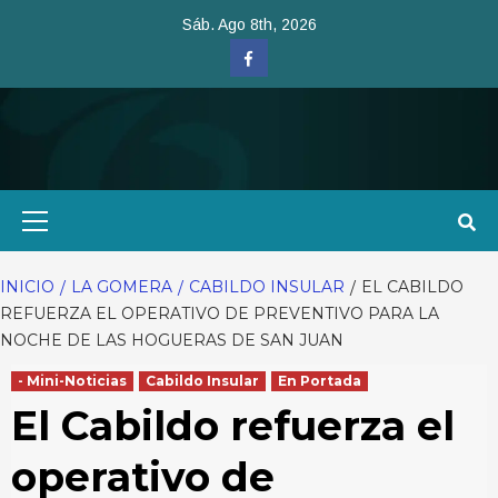
Saltar
Sáb. Ago 8th, 2026
al
Facebook
contenido
Menú
primario
INICIO
LA GOMERA
CABILDO INSULAR
EL CABILDO
REFUERZA EL OPERATIVO DE PREVENTIVO PARA LA
NOCHE DE LAS HOGUERAS DE SAN JUAN
- Mini-Noticias
Cabildo Insular
En Portada
El Cabildo refuerza el
operativo de