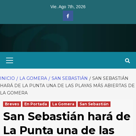
Saltar
Vie. Ago 7th, 2026
al
Facebook
contenido
Menú
primario
INICIO
LA GOMERA
SAN SEBASTIÁN
SAN SEBASTIÁN
HARÁ DE LA PUNTA UNA DE LAS PLAYAS MÁS ABIERTAS DE
LA GOMERA
Breves
En Portada
La Gomera
San Sebastián
San Sebastián hará de
La Punta una de las