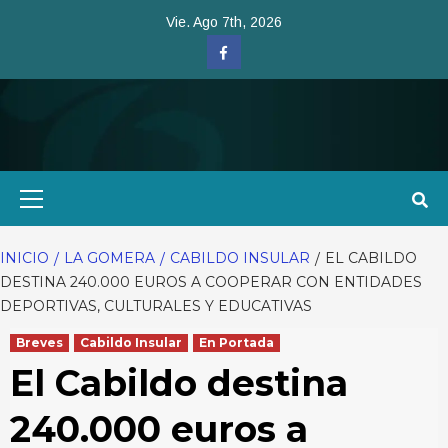
Saltar
Vie. Ago 7th, 2026
al
Facebook
contenido
Menú
primario
INICIO
LA GOMERA
CABILDO INSULAR
EL CABILDO
DESTINA 240.000 EUROS A COOPERAR CON ENTIDADES
DEPORTIVAS, CULTURALES Y EDUCATIVAS
Breves
Cabildo Insular
En Portada
El Cabildo destina
240.000 euros a