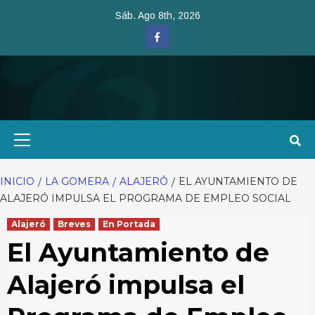
Saltar
Sáb. Ago 8th, 2026
al
Facebook
contenido
Menú
primario
INICIO
LA GOMERA
ALAJERÓ
EL AYUNTAMIENTO DE
ALAJERÓ IMPULSA EL PROGRAMA DE EMPLEO SOCIAL
Alajeró
Breves
En Portada
El Ayuntamiento de
Alajeró impulsa el