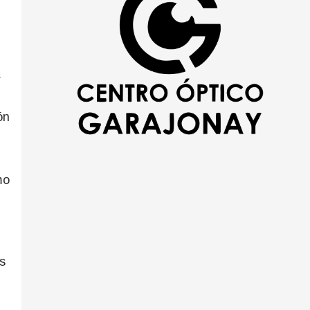
r
ón
mo
s