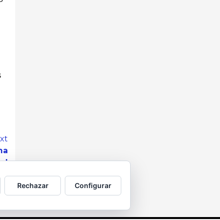
s
xt
ma
al
Rechazar
Configurar