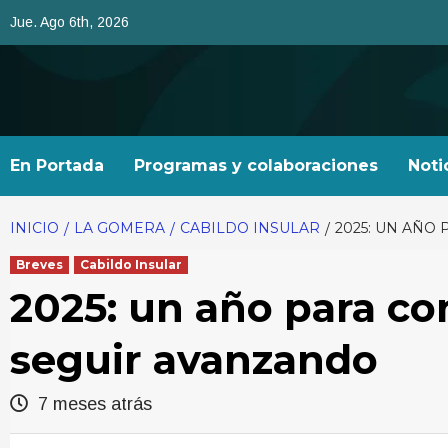
Saltar
Jue. Ago 6th, 2026
al
contenido
En Portada
Programas y colaboraciones
Noti
INICIO
LA GOMERA
CABILDO INSULAR
2025: UN AÑO
Breves
Cabildo Insular
2025: un año para con
seguir avanzando
7 meses atrás