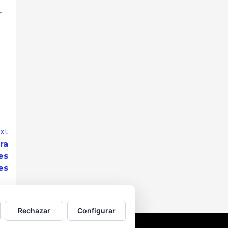
r
xt
ra
es
es
Rechazar
Configurar