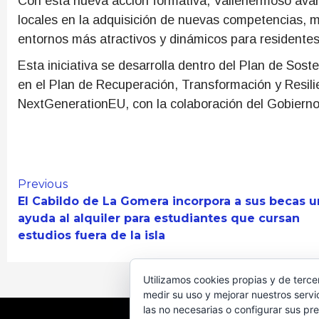
Con esta nueva acción formativa, Vallehermoso av
locales en la adquisición de nuevas competencias, m
entornos más atractivos y dinámicos para residentes 
Esta iniciativa se desarrolla dentro del Plan de Sos
en el Plan de Recuperación, Transformación y Resili
NextGenerationEU, con la colaboración del Gobierno
Continue
Previous
El Cabildo de La Gomera incorpora a sus becas u
Reading
ayuda al alquiler para estudiantes que cursan
estudios fuera de la isla
Utilizamos cookies propias y de terce
medir su uso y mejorar nuestros servi
las no necesarias o configurar sus pr