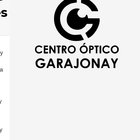
es
 y
 a
y
y