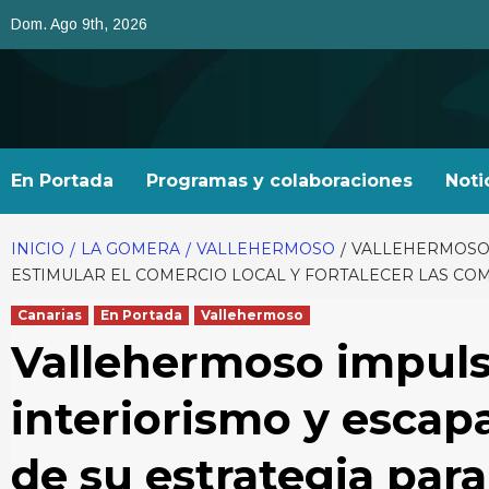
Saltar
Dom. Ago 9th, 2026
al
contenido
En Portada
Programas y colaboraciones
Noti
INICIO
LA GOMERA
VALLEHERMOSO
VALLEHERMOSO 
ESTIMULAR EL COMERCIO LOCAL Y FORTALECER LAS COM
Canarias
En Portada
Vallehermoso
Vallehermoso impuls
interiorismo y esca
de su estrategia par