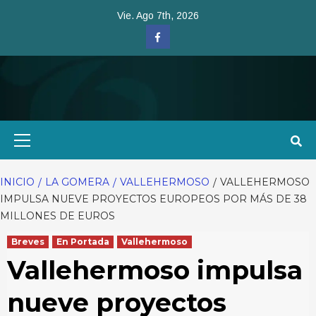
Saltar
Vie. Ago 7th, 2026
al
Facebook
contenido
Menú
primario
INICIO
LA GOMERA
VALLEHERMOSO
VALLEHERMOSO
IMPULSA NUEVE PROYECTOS EUROPEOS POR MÁS DE 38
MILLONES DE EUROS
Breves
En Portada
Vallehermoso
Vallehermoso impulsa
nueve proyectos