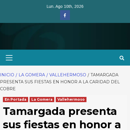
Saltar
Lun. Ago 10th, 2026
al
Facebook
contenido
Menú
primario
INICIO
LA GOMERA
VALLEHERMOSO
TAMARGADA
PRESENTA SUS FIESTAS EN HONOR A LA CARIDAD DEL
COBRE
En Portada
La Gomera
Vallehermoso
Tamargada presenta
sus fiestas en honor a