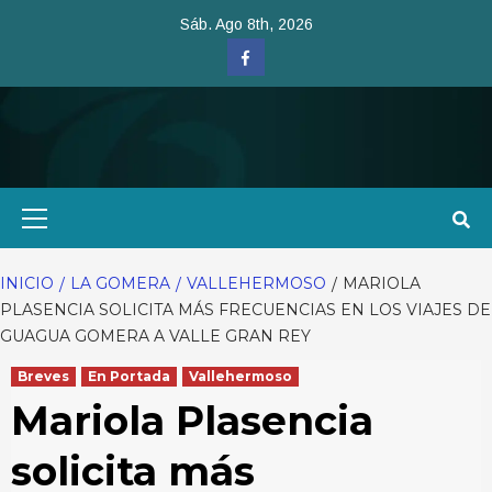
Saltar
Sáb. Ago 8th, 2026
al
Facebook
contenido
Menú
primario
INICIO
LA GOMERA
VALLEHERMOSO
MARIOLA
PLASENCIA SOLICITA MÁS FRECUENCIAS EN LOS VIAJES DE
GUAGUA GOMERA A VALLE GRAN REY
Breves
En Portada
Vallehermoso
Mariola Plasencia
solicita más