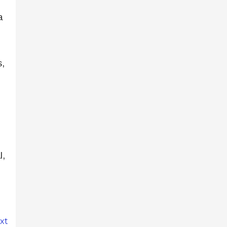
a
s,
l,
xt