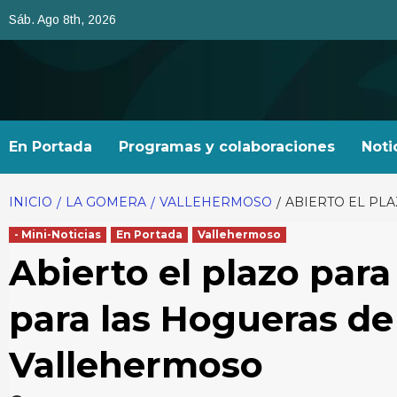
Saltar
Sáb. Ago 8th, 2026
al
contenido
En Portada
Programas y colaboraciones
Noti
INICIO
LA GOMERA
VALLEHERMOSO
ABIERTO EL PL
- Mini-Noticias
En Portada
Vallehermoso
Abierto el plazo para
para las Hogueras de
Vallehermoso