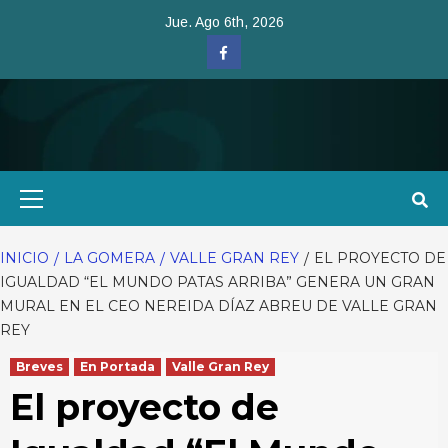
Saltar
Jue. Ago 6th, 2026
al
Facebook
contenido
Menú
primario
INICIO
LA GOMERA
VALLE GRAN REY
EL PROYECTO DE
IGUALDAD “EL MUNDO PATAS ARRIBA” GENERA UN GRAN
MURAL EN EL CEO NEREIDA DÍAZ ABREU DE VALLE GRAN
REY
Breves
En Portada
Valle Gran Rey
El proyecto de