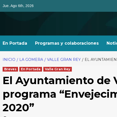
Saltar
Jue. Ago 6th, 2026
al
contenido
En Portada
Programas y colaboraciones
Noti
INICIO
LA GOMERA
VALLE GRAN REY
EL AYUNTAMIEN
Breves
En Portada
Valle Gran Rey
El Ayuntamiento de Va
programa “Envejecim
2020”