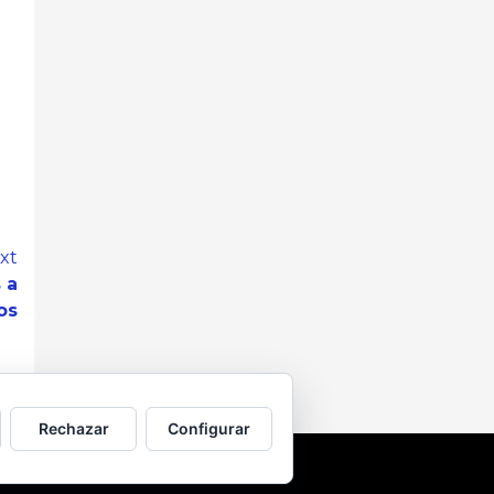
xt
 a
os
Rechazar
Configurar