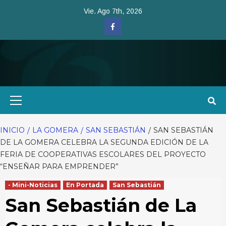
Saltar
Vie. Ago 7th, 2026
al
Facebook
contenido
Menú
primario
INICIO
LA GOMERA
SAN SEBASTIÁN
SAN SEBASTIÁN
DE LA GOMERA CELEBRA LA SEGUNDA EDICIÓN DE LA
FERIA DE COOPERATIVAS ESCOLARES DEL PROYECTO
“ENSEÑAR PARA EMPRENDER”
- Mini-Noticias
En Portada
San Sebastián
San Sebastián de La