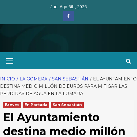
Saltar
Jue. Ago 6th, 2026
al
Facebook
contenido
Menú
primario
INICIO
LA GOMERA
SAN SEBASTIÁN
EL AYUNTAMIENTO
DESTINA MEDIO MILLÓN DE EUROS PARA MITIGAR LAS
PÉRDIDAS DE AGUA EN LA LOMADA
Breves
En Portada
San Sebastián
El Ayuntamiento
destina medio millón