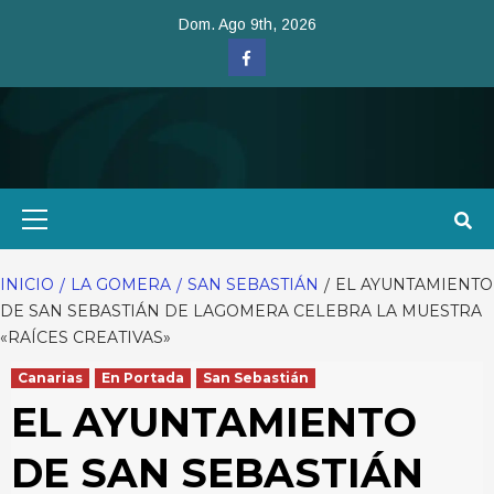
Saltar
Dom. Ago 9th, 2026
al
Facebook
contenido
Menú
primario
INICIO
LA GOMERA
SAN SEBASTIÁN
EL AYUNTAMIENTO
DE SAN SEBASTIÁN DE LAGOMERA CELEBRA LA MUESTRA
«RAÍCES CREATIVAS»
Canarias
En Portada
San Sebastián
EL AYUNTAMIENTO
DE SAN SEBASTIÁN