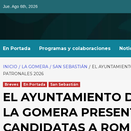
Saltar
Jue. Ago 6th, 2026
al
contenido
En Portada
Programas y colaboraciones
Noti
INICIO
LA GOMERA
SAN SEBASTIÁN
EL AYUNTAMIENT
PATRONALES 2026
Breves
En Portada
San Sebastián
EL AYUNTAMIENTO D
LA GOMERA PRESENT
CANDIDATAS A ROM