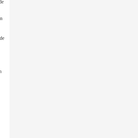
de
en
 de
n