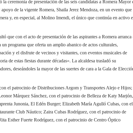
 la ceremonia de presentación de las seis candidatas a Romera Mayor 
y apoyo de la vigente Romera, Shaila Jerez Mendoza, en un evento que
era y, en especial, al Molino Imendi, el único que continúa en activo 
ltó que con el acto de presentación de las aspirantes a Romera arranca
n un programa que oferta un amplio abanico de actos culturales,
ación y el disfrute de vecinos y visitantes, con eventos musicales de
ria de estas fiestas durante décadas». La alcaldesa trasladó su
nadores, deseándoles la mayor de las suertes de cara a la Gala de Elecció
on el patrocinio de Distribuciones Argom y Transportes Alejo e Hijos;
Leonor Márquez Sánchez, con el patrocinio de Belleza de Katy Marjón,
Imprenta Junonia, El Edén Burger; Elizabeth María Agulló Cubas, con el
aurante Club Náutico; Zaira Cubas Rodríguez, con el patrocinio de
ta Esther Fuerte Rodríguez, con el patrocinio de Centro Óptico