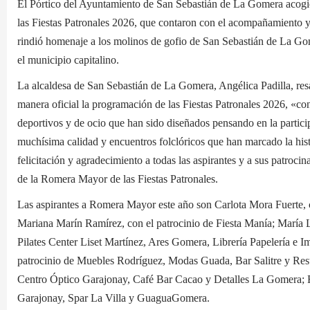
El Pórtico del Ayuntamiento de San Sebastián de La Gomera acogió
las Fiestas Patronales 2026, que contaron con el acompañamiento 
rindió homenaje a los molinos de gofio de San Sebastián de La Gom
el municipio capitalino.
La alcaldesa de San Sebastián de La Gomera, Angélica Padilla, resa
manera oficial la programación de las Fiestas Patronales 2026, «co
deportivos y de ocio que han sido diseñados pensando en la particip
muchísima calidad y encuentros folclóricos que han marcado la histo
felicitación y agradecimiento a todas las aspirantes y a sus patroci
de la Romera Mayor de las Fiestas Patronales.
Las aspirantes a Romera Mayor este año son Carlota Mora Fuerte, c
Mariana Marín Ramírez, con el patrocinio de Fiesta Manía; María 
Pilates Center Liset Martínez, Ares Gomera, Librería Papelería e 
patrocinio de Muebles Rodríguez, Modas Guada, Bar Salitre y Rest
Centro Óptico Garajonay, Café Bar Cacao y Detalles La Gomera; Ri
Garajonay, Spar La Villa y GuaguaGomera.