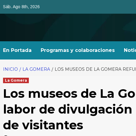
Saltar
Sáb. Ago 8th, 2026
al
contenido
En Portada
Programas y colaboraciones
Noti
INICIO
LA GOMERA
LOS MUSEOS DE LA GOMERA REFU
La Gomera
Los museos de La Go
labor de divulgación
de visitantes