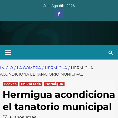
Saltar
Jue. Ago 6th, 2026
al
Facebook
contenido
Menú
primario
INICIO
LA GOMERA
HERMIGUA
HERMIGUA
ACONDICIONA EL TANATORIO MUNICIPAL
Breves
En Portada
Hermigua
Hermigua acondiciona
el tanatorio municipal
6 años atrás