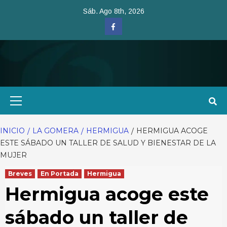
Saltar
Sáb. Ago 8th, 2026
al
Facebook
contenido
Menú
primario
INICIO
LA GOMERA
HERMIGUA
HERMIGUA ACOGE
ESTE SÁBADO UN TALLER DE SALUD Y BIENESTAR DE LA
MUJER
Breves
En Portada
Hermigua
Hermigua acoge este
sábado un taller de