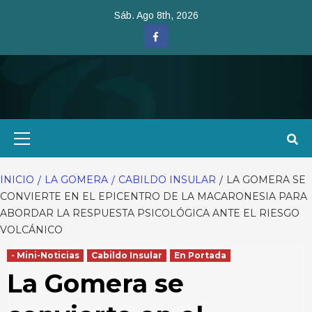
Saltar
Sáb. Ago 8th, 2026
al
Facebook
contenido
Menú
primario
INICIO
LA GOMERA
CABILDO INSULAR
LA GOMERA SE
CONVIERTE EN EL EPICENTRO DE LA MACARONESIA PARA
ABORDAR LA RESPUESTA PSICOLÓGICA ANTE EL RIESGO
VOLCÁNICO
- Mini-Noticias
Cabildo Insular
En Portada
La Gomera se