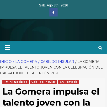
Saltar
Sáb. Ago 8th, 2026
al
Facebook
contenido
Menú
primario
INICIO
LA GOMERA
CABILDO INSULAR
LA GOMERA
IMPULSA EL TALENTO JOVEN CON LA CELEBRACIÓN DEL
HACKATHON ‘EL TALENTÓN’ 2026
- Mini-Noticias
Cabildo Insular
En Portada
La Gomera impulsa el
talento joven con la