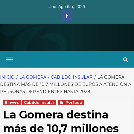
Saltar
Jue. Ago 6th, 2026
al
Facebook
contenido
Menú
primario
INICIO
LA GOMERA
CABILDO INSULAR
LA GOMERA
DESTINA MÁS DE 10,7 MILLONES DE EUROS A ATENCIÓN A
PERSONAS DEPENDIENTES HASTA 2028
Breves
Cabildo Insular
En Portada
La Gomera destina
más de 10,7 millones