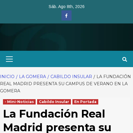
Saltar
Sáb. Ago 8th, 2026
al
Facebook
contenido
Menú
primario
INICIO
LA GOMERA
CABILDO INSULAR
LA FUNDACIÓN
REAL MADRID PRESENTA SU CAMPUS DE VERANO EN LA
GOMERA
- Mini-Noticias
Cabildo Insular
En Portada
La Fundación Real
Madrid presenta su