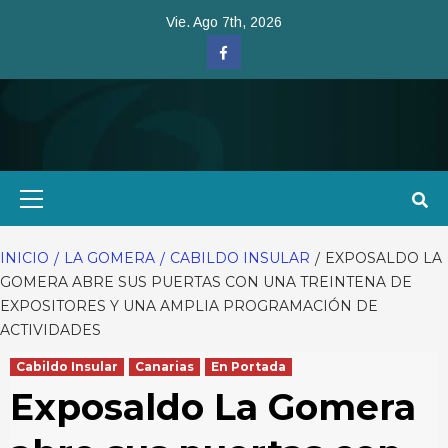
Saltar
Vie. Ago 7th, 2026
al
Facebook
contenido
Menú
primario
INICIO
LA GOMERA
CABILDO INSULAR
EXPOSALDO LA
GOMERA ABRE SUS PUERTAS CON UNA TREINTENA DE
EXPOSITORES Y UNA AMPLIA PROGRAMACIÓN DE
ACTIVIDADES
Cabildo Insular
Canarias
En Portada
Exposaldo La Gomera