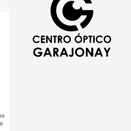
mo
ió