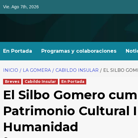
Saltar
Vie. Ago 7th, 2026
al
contenido
En Portada
Programas y colaboraciones
Noti
INICIO
LA GOMERA
CABILDO INSULAR
EL SILBO GO
Breves
Cabildo Insular
En Portada
El Silbo Gomero cum
Patrimonio Cultural I
Humanidad