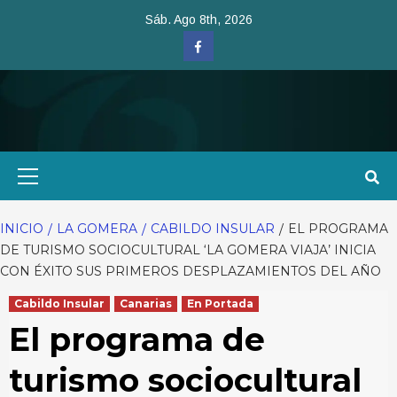
Saltar
Sáb. Ago 8th, 2026
al
Facebook
contenido
Menú
primario
INICIO
LA GOMERA
CABILDO INSULAR
EL PROGRAMA
DE TURISMO SOCIOCULTURAL ‘LA GOMERA VIAJA’ INICIA
CON ÉXITO SUS PRIMEROS DESPLAZAMIENTOS DEL AÑO
Cabildo Insular
Canarias
En Portada
El programa de
turismo sociocultural