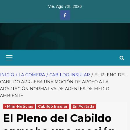
Saltar
Vie. Ago 7th, 2026
al
Facebook
contenido
Menú
primario
INICIO
LA GOMERA
CABILDO INSULAR
EL PLENO DEL
CABILDO APRUEBA UNA MOCIÓN DE APOYO A LA
ADAPTACIÓN NORMATIVA DE AGENTES DE MEDIO
AMBIENTE
- Mini-Noticias
Cabildo Insular
En Portada
El Pleno del Cabildo