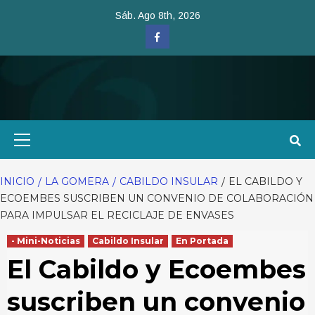
Saltar
Sáb. Ago 8th, 2026
al
Facebook
contenido
Menú
primario
INICIO
LA GOMERA
CABILDO INSULAR
EL CABILDO Y
ECOEMBES SUSCRIBEN UN CONVENIO DE COLABORACIÓN
PARA IMPULSAR EL RECICLAJE DE ENVASES
- Mini-Noticias
Cabildo Insular
En Portada
El Cabildo y Ecoembes
suscriben un convenio