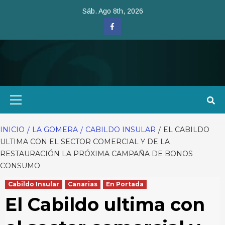
Saltar
Sáb. Ago 8th, 2026
al
Facebook
contenido
Menú
primario
INICIO
LA GOMERA
CABILDO INSULAR
EL CABILDO
ULTIMA CON EL SECTOR COMERCIAL Y DE LA
RESTAURACIÓN LA PRÓXIMA CAMPAÑA DE BONOS
CONSUMO
Cabildo Insular
Canarias
En Portada
El Cabildo ultima con