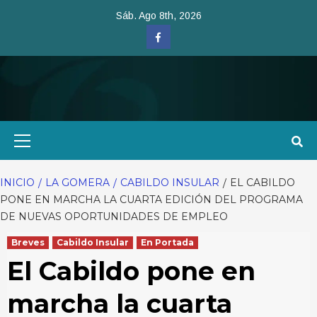
Saltar
Sáb. Ago 8th, 2026
al
Facebook
contenido
Menú
primario
INICIO
LA GOMERA
CABILDO INSULAR
EL CABILDO
PONE EN MARCHA LA CUARTA EDICIÓN DEL PROGRAMA
DE NUEVAS OPORTUNIDADES DE EMPLEO
Breves
Cabildo Insular
En Portada
El Cabildo pone en
marcha la cuarta