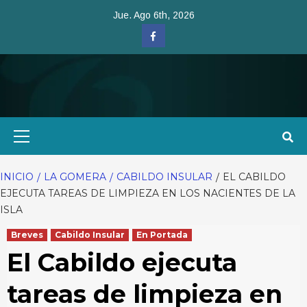
Saltar
Jue. Ago 6th, 2026
al
Facebook
contenido
Menú
primario
INICIO
LA GOMERA
CABILDO INSULAR
EL CABILDO
EJECUTA TAREAS DE LIMPIEZA EN LOS NACIENTES DE LA
ISLA
Breves
Cabildo Insular
En Portada
El Cabildo ejecuta
tareas de limpieza en