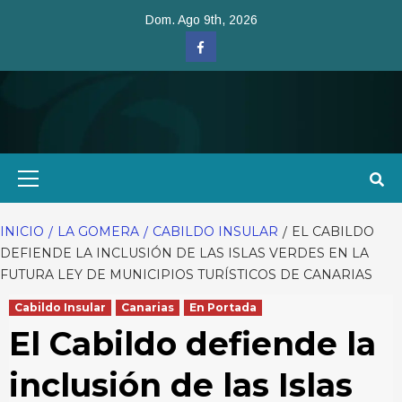
Saltar
Dom. Ago 9th, 2026
al
Facebook
contenido
Menú
primario
INICIO
LA GOMERA
CABILDO INSULAR
EL CABILDO
DEFIENDE LA INCLUSIÓN DE LAS ISLAS VERDES EN LA
FUTURA LEY DE MUNICIPIOS TURÍSTICOS DE CANARIAS
Cabildo Insular
Canarias
En Portada
El Cabildo defiende la
inclusión de las Islas