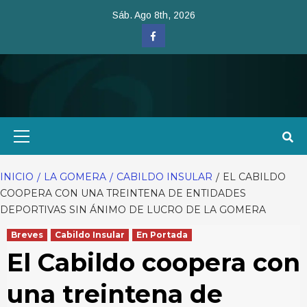
Saltar
Sáb. Ago 8th, 2026
al
Facebook
contenido
Menú
primario
INICIO
LA GOMERA
CABILDO INSULAR
EL CABILDO
COOPERA CON UNA TREINTENA DE ENTIDADES
DEPORTIVAS SIN ÁNIMO DE LUCRO DE LA GOMERA
Breves
Cabildo Insular
En Portada
El Cabildo coopera con
una treintena de