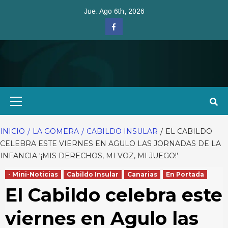
Saltar
Jue. Ago 6th, 2026
al
Facebook
contenido
Menú
primario
INICIO
LA GOMERA
CABILDO INSULAR
EL CABILDO
CELEBRA ESTE VIERNES EN AGULO LAS JORNADAS DE LA
INFANCIA ‘¡MIS DERECHOS, MI VOZ, MI JUEGO!’
- Mini-Noticias
Cabildo Insular
Canarias
En Portada
El Cabildo celebra este
viernes en Agulo las