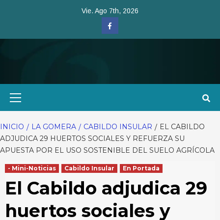
Saltar
Vie. Ago 7th, 2026
al
Facebook
contenido
Menú
primario
INICIO
LA GOMERA
CABILDO INSULAR
EL CABILDO
ADJUDICA 29 HUERTOS SOCIALES Y REFUERZA SU
APUESTA POR EL USO SOSTENIBLE DEL SUELO AGRÍCOLA
- Mini-Noticias
Cabildo Insular
En Portada
El Cabildo adjudica 29
huertos sociales y