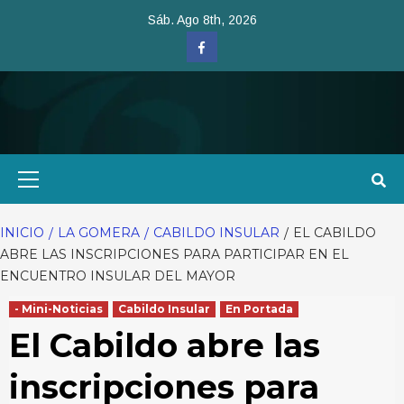
Saltar
Sáb. Ago 8th, 2026
al
Facebook
contenido
Menú
primario
INICIO
LA GOMERA
CABILDO INSULAR
EL CABILDO
ABRE LAS INSCRIPCIONES PARA PARTICIPAR EN EL
ENCUENTRO INSULAR DEL MAYOR
- Mini-Noticias
Cabildo Insular
En Portada
El Cabildo abre las
inscripciones para