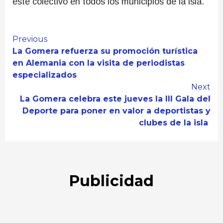
este colectivo en todos los municipios de la isla.
Continue
Previous
La Gomera refuerza su promoción turística
Reading
en Alemania con la visita de periodistas
especializados
Next
La Gomera celebra este jueves la III Gala del
Deporte para poner en valor a deportistas y
clubes de la isla
Publicidad