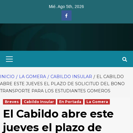
Saltar
Mié. Ago 5th, 2026
al
Facebook
contenido
Menú
primario
INICIO
LA GOMERA
CABILDO INSULAR
EL CABILDO
ABRE ESTE JUEVES EL PLAZO DE SOLICITUD DEL BONO
TRANSPORTE PARA LOS ESTUDIANTES GOMEROS
Breves
Cabildo Insular
En Portada
La Gomera
El Cabildo abre este
jueves el plazo de