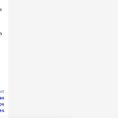
a
a
xt
as
os
es