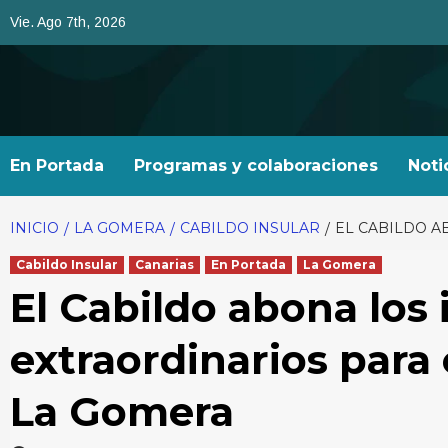
Saltar
Vie. Ago 7th, 2026
al
contenido
En Portada
Programas y colaboraciones
Noti
INICIO
LA GOMERA
CABILDO INSULAR
EL CABILDO A
Cabildo Insular
Canarias
En Portada
La Gomera
El Cabildo abona los 
extraordinarios para 
La Gomera