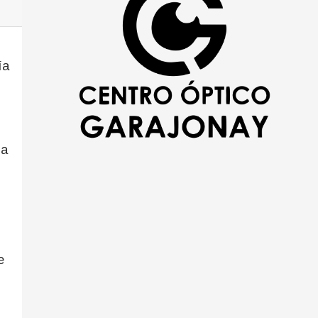
ía
 a
e