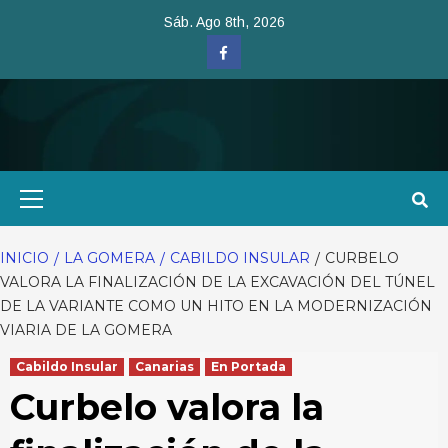
Saltar
Sáb. Ago 8th, 2026
al
Facebook
contenido
Menú
primario
INICIO
LA GOMERA
CABILDO INSULAR
CURBELO
VALORA LA FINALIZACIÓN DE LA EXCAVACIÓN DEL TÚNEL
DE LA VARIANTE COMO UN HITO EN LA MODERNIZACIÓN
VIARIA DE LA GOMERA
Cabildo Insular
Canarias
En Portada
Curbelo valora la