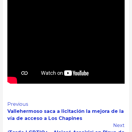
Continue
Previous
Vallehermoso saca a licitación la mejora de la
Reading
vía de acceso a Los Chapines
Next