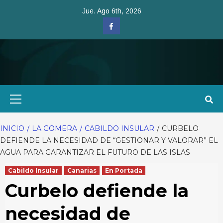
Saltar
Jue. Ago 6th, 2026
al
Facebook
contenido
Menú
primario
INICIO
LA GOMERA
CABILDO INSULAR
CURBELO
DEFIENDE LA NECESIDAD DE “GESTIONAR Y VALORAR” EL
AGUA PARA GARANTIZAR EL FUTURO DE LAS ISLAS
Cabildo Insular
Canarias
En Portada
Curbelo defiende la
necesidad de