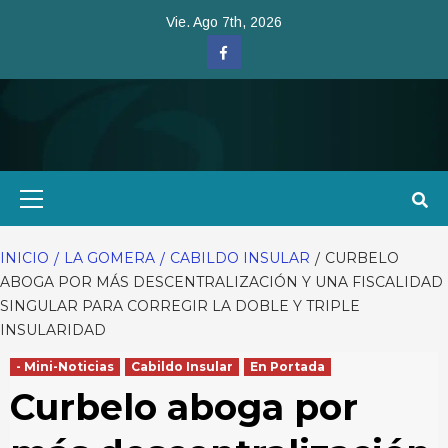
Saltar
Vie. Ago 7th, 2026
al
Facebook
contenido
Menú
primario
INICIO
LA GOMERA
CABILDO INSULAR
CURBELO
ABOGA POR MÁS DESCENTRALIZACIÓN Y UNA FISCALIDAD
SINGULAR PARA CORREGIR LA DOBLE Y TRIPLE
INSULARIDAD
- Mini-Noticias
Cabildo Insular
En Portada
Curbelo aboga por