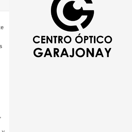
te
s
,
 y