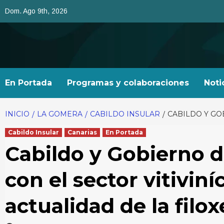
Saltar
Dom. Ago 9th, 2026
al
contenido
En Portada
Programas y colaboraciones
Noti
INICIO
LA GOMERA
CABILDO INSULAR
CABILDO Y GO
Cabildo Insular
Canarias
En Portada
Cabildo y Gobierno 
con el sector vitivin
actualidad de la filox