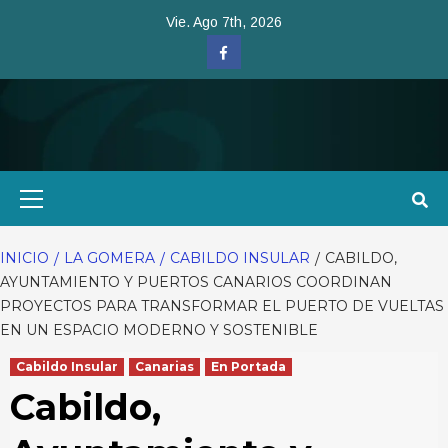
Saltar
Vie. Ago 7th, 2026
al
Facebook
contenido
Menú
primario
INICIO
LA GOMERA
CABILDO INSULAR
CABILDO,
AYUNTAMIENTO Y PUERTOS CANARIOS COORDINAN
PROYECTOS PARA TRANSFORMAR EL PUERTO DE VUELTAS
EN UN ESPACIO MODERNO Y SOSTENIBLE
Cabildo Insular
Canarias
En Portada
Cabildo,